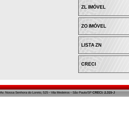
ZL IMÓVEL
ZO IMÓVEL
LISTA ZN
CRECI
Av. Nossa Senhora do Loreto, 525 - Vila Medeiros - São Paulo/SP
CRECI: 2.315-J