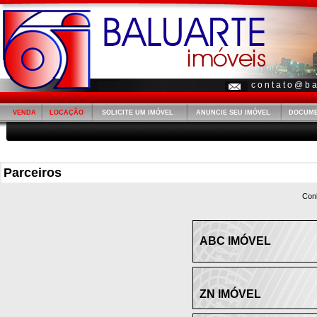
c o n t a t o @ b a 
VENDA
LOCAÇÃO
SOLICITE UM IMÓVEL
ANUNCIE SEU IMÓVEL
DOCUM
Parceiros
Con
ABC IMÓVEL
ZN IMÓVEL