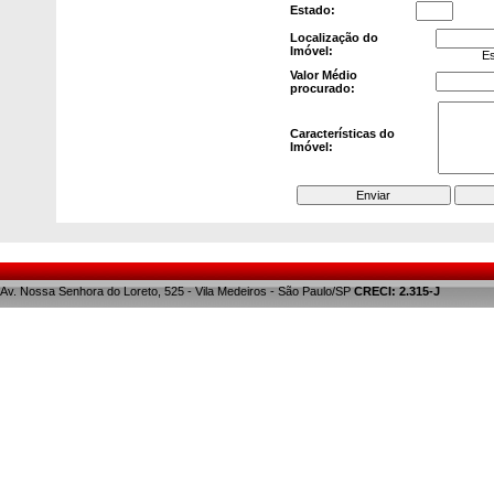
Estado:
Localização do
Imóvel:
Escre
Valor Médio
procurado:
Características do
Imóvel:
Av. Nossa Senhora do Loreto, 525 - Vila Medeiros - São Paulo/SP
CRECI: 2.315-J