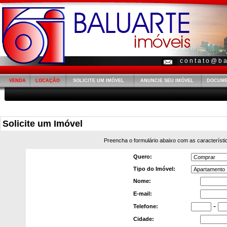
c o n t a t o @ b a 
VENDA
LOCAÇÃO
SOLICITE UM IMÓVEL
ANUNCIE SEU IMÓVEL
DOCUM
Solicite um Imóvel
Preencha o formulário abaixo com as característ
Quero:
Tipo do Imóvel:
Nome:
E-mail:
-
Telefone:
Cidade: