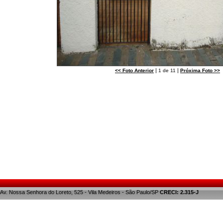
|
|
<<
Foto Anterior
1 de 11
Próxima Foto
>>
Av. Nossa Senhora do Loreto, 525 - Vila Medeiros - São Paulo/SP
CRECI: 2.315-J