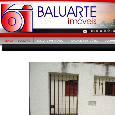
c o n t a t o @ b a 
VENDA
LOCAÇÃO
SOLICITE UM IMÓVEL
ANUNCIE SEU IMÓVEL
DOCUM